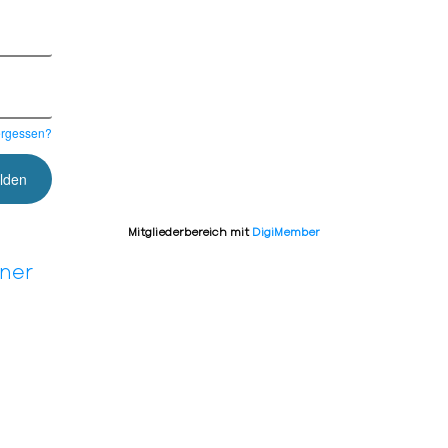
ergessen?
Mitgliederbereich mit
DigiMember
nner